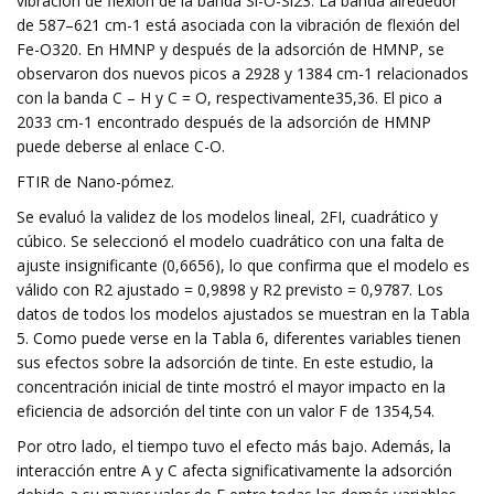
vibración de flexión de la banda Si-O-Si23. La banda alrededor
de 587–621 cm-1 está asociada con la vibración de flexión del
Fe-O320. En HMNP y después de la adsorción de HMNP, se
observaron dos nuevos picos a 2928 y 1384 cm-1 relacionados
con la banda C – H y C = O, respectivamente35,36. El pico a
2033 cm-1 encontrado después de la adsorción de HMNP
puede deberse al enlace C-O.
FTIR de Nano-pómez.
Se evaluó la validez de los modelos lineal, 2FI, cuadrático y
cúbico. Se seleccionó el modelo cuadrático con una falta de
ajuste insignificante (0,6656), lo que confirma que el modelo es
válido con R2 ajustado = 0,9898 y R2 previsto = 0,9787. Los
datos de todos los modelos ajustados se muestran en la Tabla
5. Como puede verse en la Tabla 6, diferentes variables tienen
sus efectos sobre la adsorción de tinte. En este estudio, la
concentración inicial de tinte mostró el mayor impacto en la
eficiencia de adsorción del tinte con un valor F de 1354,54.
Por otro lado, el tiempo tuvo el efecto más bajo. Además, la
interacción entre A y C afecta significativamente la adsorción