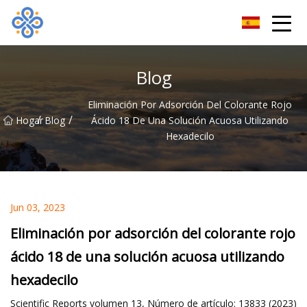
Guangzhou VatDye Group Co., Ltd
Blog
Eliminación Por Adsorción Del Colorante Rojo
/
/
Hogar
Blog
Ácido 18 De Una Solución Acuosa Utilizando
Hexadecilo
Jun 03, 2023
Eliminación por adsorción del colorante rojo
ácido 18 de una solución acuosa utilizando
hexadecilo
Scientific Reports volumen 13, Número de artículo: 13833 (2023)