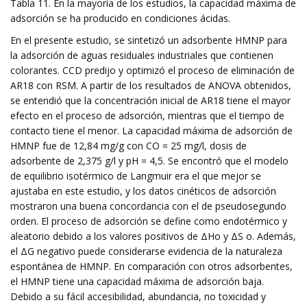
Tabla 11. En la mayoría de los estudios, la capacidad máxima de
adsorción se ha producido en condiciones ácidas.
En el presente estudio, se sintetizó un adsorbente HMNP para
la adsorción de aguas residuales industriales que contienen
colorantes. CCD predijo y optimizó el proceso de eliminación de
AR18 con RSM. A partir de los resultados de ANOVA obtenidos,
se entendió que la concentración inicial de AR18 tiene el mayor
efecto en el proceso de adsorción, mientras que el tiempo de
contacto tiene el menor. La capacidad máxima de adsorción de
HMNP fue de 12,84 mg/g con CO = 25 mg/l, dosis de
adsorbente de 2,375 g/l y pH = 4,5. Se encontró que el modelo
de equilibrio isotérmico de Langmuir era el que mejor se
ajustaba en este estudio, y los datos cinéticos de adsorción
mostraron una buena concordancia con el de pseudosegundo
orden. El proceso de adsorción se define como endotérmico y
aleatorio debido a los valores positivos de ΔHo y ΔS o. Además,
el ΔG negativo puede considerarse evidencia de la naturaleza
espontánea de HMNP. En comparación con otros adsorbentes,
el HMNP tiene una capacidad máxima de adsorción baja.
Debido a su fácil accesibilidad, abundancia, no toxicidad y