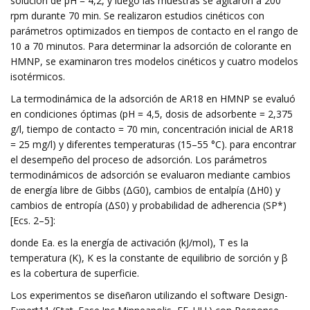
solución de pH = 4,2, y luego las muestras se agitaron a 200
rpm durante 70 min. Se realizaron estudios cinéticos con
parámetros optimizados en tiempos de contacto en el rango de
10 a 70 minutos. Para determinar la adsorción de colorante en
HMNP, se examinaron tres modelos cinéticos y cuatro modelos
isotérmicos.
La termodinámica de la adsorción de AR18 en HMNP se evaluó
en condiciones óptimas (pH = 4,5, dosis de adsorbente = 2,375
g/l, tiempo de contacto = 70 min, concentración inicial de AR18
= 25 mg/l) y diferentes temperaturas (15–55 °C). para encontrar
el desempeño del proceso de adsorción. Los parámetros
termodinámicos de adsorción se evaluaron mediante cambios
de energía libre de Gibbs (ΔG0), cambios de entalpía (ΔH0) y
cambios de entropía (ΔS0) y probabilidad de adherencia (SP*)
[Ecs. 2–5]:
donde Ea. es la energía de activación (kJ/mol), T es la
temperatura (K), K es la constante de equilibrio de sorción y β
es la cobertura de superficie.
Los experimentos se diseñaron utilizando el software Design-