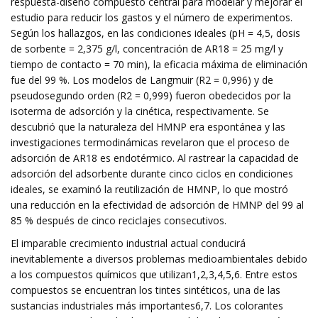
respuesta-diseño compuesto central para modelar y mejorar el
estudio para reducir los gastos y el número de experimentos.
Según los hallazgos, en las condiciones ideales (pH = 4,5, dosis
de sorbente = 2,375 g/l, concentración de AR18 = 25 mg/l y
tiempo de contacto = 70 min), la eficacia máxima de eliminación
fue del 99 %. Los modelos de Langmuir (R2 = 0,996) y de
pseudosegundo orden (R2 = 0,999) fueron obedecidos por la
isoterma de adsorción y la cinética, respectivamente. Se
descubrió que la naturaleza del HMNP era espontánea y las
investigaciones termodinámicas revelaron que el proceso de
adsorción de AR18 es endotérmico. Al rastrear la capacidad de
adsorción del adsorbente durante cinco ciclos en condiciones
ideales, se examinó la reutilización de HMNP, lo que mostró
una reducción en la efectividad de adsorción de HMNP del 99 al
85 % después de cinco reciclajes consecutivos.
El imparable crecimiento industrial actual conducirá
inevitablemente a diversos problemas medioambientales debido
a los compuestos químicos que utilizan1,2,3,4,5,6. Entre estos
compuestos se encuentran los tintes sintéticos, una de las
sustancias industriales más importantes6,7. Los colorantes