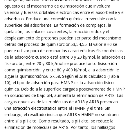
opuesto es el mecanismo de quimisorción que involucra
valencia y fuerzas orbitales electrónicas entre el absorbente y el
adsorbato. Produce una conexión química irreversible con la
superficie del adsorbente. La formación de complejos, la
quelación, los enlaces covalentes, la reacción redox y el
desplazamiento de protones pueden ser parte del mecanismo
detrás del proceso de quimisorción53,54,55. El valor ΔH0 se
puede utilizar para determinar las características fisicoquímicas
de la adsorción; cuando está entre 0 y 20 kJ/mol, la adsorción es
fisisorción; entre 20 y 80 kJ/mol se produce tanto fisisorción
como quimisorción; y entre 80 y 400 kJ/mol, a la adsorción le
sigue la quimisorción56,57,58. Según el ΔH0 calculado (Tabla
10), el tipo de adsorción para HMNP es la adsorción físico-
química. Debido a la superficie cargada positivamente de HMNP
en soluciones de bajo pH, aumenta la eliminación de AR18. Las
cargas opuestas de las moléculas de AR18 y AR18 provocan
una atracción electrostática entre el HMNP y el tinte. Sin
embargo, el resultado indica que AR18 y HMNP no se atraen
entre sí a pH alto. Como resultado, a pH alto, se reduce la
eliminación de moléculas de AR18. Por tanto, los hallazgos