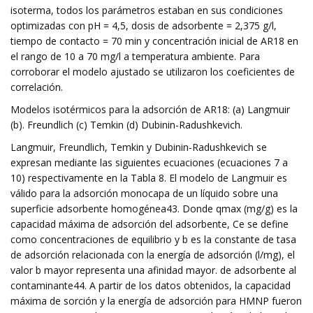
isoterma, todos los parámetros estaban en sus condiciones
optimizadas con pH = 4,5, dosis de adsorbente = 2,375 g/l,
tiempo de contacto = 70 min y concentración inicial de AR18 en
el rango de 10 a 70 mg/l a temperatura ambiente. Para
corroborar el modelo ajustado se utilizaron los coeficientes de
correlación.
Modelos isotérmicos para la adsorción de AR18: (a) Langmuir
(b). Freundlich (c) Temkin (d) Dubinin-Radushkevich.
Langmuir, Freundlich, Temkin y Dubinin-Radushkevich se
expresan mediante las siguientes ecuaciones (ecuaciones 7 a
10) respectivamente en la Tabla 8. El modelo de Langmuir es
válido para la adsorción monocapa de un líquido sobre una
superficie adsorbente homogénea43. Donde qmax (mg/g) es la
capacidad máxima de adsorción del adsorbente, Ce se define
como concentraciones de equilibrio y b es la constante de tasa
de adsorción relacionada con la energía de adsorción (l/mg), el
valor b mayor representa una afinidad mayor. de adsorbente al
contaminante44. A partir de los datos obtenidos, la capacidad
máxima de sorción y la energía de adsorción para HMNP fueron