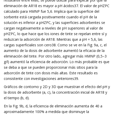
resultante entre ellas, se puede utilizar para explicar por qué la
eliminación de AR18 es mayor a pH ácidos37. El valor de pHZPC
calculado para HMNP fue 5,6. Implica que la superficie del
sorbente está cargada positivamente cuando el pH de la
solución es inferior a pHZPC, y las superficies adsorbentes se
cargan negativamente a niveles de pH superiores al valor de
pHZPC, lo que hace que los iones de tinte se repelan entre sí y
reduzcan la adsorción de AR18. Mientras que a pH = 5,6, las
cargas superficiales son cero38. Como se ve en la Fig. 9a, c, el
aumento de la dosis de adsorbente aumentó la eficacia de la
eliminación del tinte. Por otro lado, agregar más HMNP (0,5–3
g/l) aumentó la eficiencia de adsorción. Lo más probable es que
se deba a que se pueden proporcionar más sitios para la
adsorción de tinte con dosis más altas. Este resultado es
consistente con investigaciones anteriores39.
Gráficos de contorno y 2D y 3D que muestran el efecto del pH y
la dosis de adsorbente (a, c), la concentración inicial de AR18 y
el tiempo (b, d).
En la Fig. 9b, d, la eficiencia de eliminación aumenta de 40 a
aproximadamente 100% a medida que disminuye la