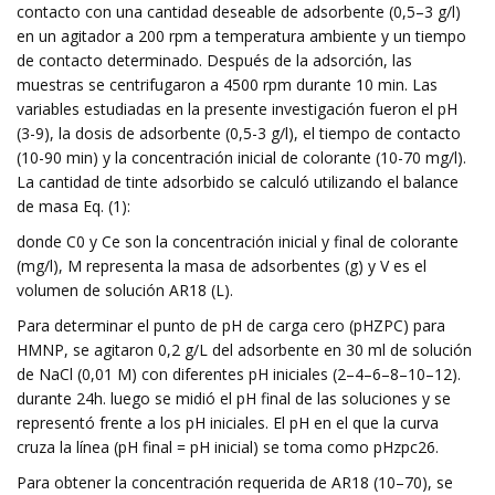
contacto con una cantidad deseable de adsorbente (0,5–3 g/l)
en un agitador a 200 rpm a temperatura ambiente y un tiempo
de contacto determinado. Después de la adsorción, las
muestras se centrifugaron a 4500 rpm durante 10 min. Las
variables estudiadas en la presente investigación fueron el pH
(3-9), la dosis de adsorbente (0,5-3 g/l), el tiempo de contacto
(10-90 min) y la concentración inicial de colorante (10-70 mg/l).
La cantidad de tinte adsorbido se calculó utilizando el balance
de masa Eq. (1):
donde C0 y Ce son la concentración inicial y final de colorante
(mg/l), M representa la masa de adsorbentes (g) y V es el
volumen de solución AR18 (L).
Para determinar el punto de pH de carga cero (pHZPC) para
HMNP, se agitaron 0,2 g/L del adsorbente en 30 ml de solución
de NaCl (0,01 M) con diferentes pH iniciales (2–4–6–8–10–12).
durante 24h. luego se midió el pH final de las soluciones y se
representó frente a los pH iniciales. El pH en el que la curva
cruza la línea (pH final = pH inicial) se toma como pHzpc26.
Para obtener la concentración requerida de AR18 (10–70), se