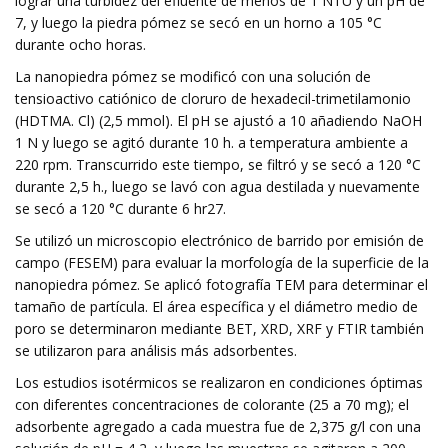
lograr una turbidez del efluente de menos de 1 NTU y un pH de
7, y luego la piedra pómez se secó en un horno a 105 °C
durante ocho horas.
La nanopiedra pómez se modificó con una solución de
tensioactivo catiónico de cloruro de hexadecil-trimetilamonio
(HDTMA. Cl) (2,5 mmol). El pH se ajustó a 10 añadiendo NaOH
1 N y luego se agitó durante 10 h. a temperatura ambiente a
220 rpm. Transcurrido este tiempo, se filtró y se secó a 120 °C
durante 2,5 h., luego se lavó con agua destilada y nuevamente
se secó a 120 °C durante 6 hr27.
Se utilizó un microscopio electrónico de barrido por emisión de
campo (FESEM) para evaluar la morfología de la superficie de la
nanopiedra pómez. Se aplicó fotografía TEM para determinar el
tamaño de partícula. El área específica y el diámetro medio de
poro se determinaron mediante BET, XRD, XRF y FTIR también
se utilizaron para análisis más adsorbentes.
Los estudios isotérmicos se realizaron en condiciones óptimas
con diferentes concentraciones de colorante (25 a 70 mg); el
adsorbente agregado a cada muestra fue de 2,375 g/l con una