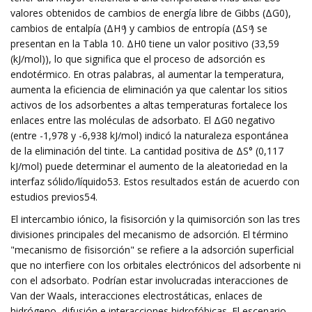
valores obtenidos de cambios de energía libre de Gibbs (ΔG0),
cambios de entalpía (ΔH ͦ) y cambios de entropía (ΔS ͦ) se
presentan en la Tabla 10. ΔH0 tiene un valor positivo (33,59
(kJ/mol)), lo que significa que el proceso de adsorción es
endotérmico. En otras palabras, al aumentar la temperatura,
aumenta la eficiencia de eliminación ya que calentar los sitios
activos de los adsorbentes a altas temperaturas fortalece los
enlaces entre las moléculas de adsorbato. El ΔG0 negativo
(entre -1,978 y -6,938 kJ/mol) indicó la naturaleza espontánea
de la eliminación del tinte. La cantidad positiva de ΔS° (0,117
kJ/mol) puede determinar el aumento de la aleatoriedad en la
interfaz sólido/líquido53. Estos resultados están de acuerdo con
estudios previos54.
El intercambio iónico, la fisisorción y la quimisorción son las tres
divisiones principales del mecanismo de adsorción. El término
"mecanismo de fisisorción" se refiere a la adsorción superficial
que no interfiere con los orbitales electrónicos del adsorbente ni
con el adsorbato. Podrían estar involucradas interacciones de
Van der Waals, interacciones electrostáticas, enlaces de
hidrógeno, difusión e interacciones hidrofóbicas. El escenario