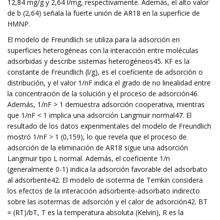
12,84 mg/g y 2,64 l/mg, respectivamente. Además, el alto valor
de b (2,64) señala la fuerte unión de AR18 en la superficie de
HMNP.
El modelo de Freundlich se utiliza para la adsorción en
superficies heterogéneas con la interacción entre moléculas
adsorbidas y describe sistemas heterogéneos45. KF es la
constante de Freundlich (l/g), es el coeficiente de adsorción o
distribución, y el valor 1/nF indica el grado de no linealidad entre
la concentración de la solución y el proceso de adsorción46.
Además, 1/nF > 1 demuestra adsorción cooperativa, mientras
que 1/nF < 1 implica una adsorción Langmuir normal47. El
resultado de los datos experimentales del modelo de Freundlich
mostró 1/nF > 1 (0,159), lo que revela que el proceso de
adsorción de la eliminación de AR18 sigue una adsorción
Langmuir tipo L normal. Además, el coeficiente 1/n
(generalmente 0-1) indica la adsorción favorable del adsorbato
al adsorbente42. El modelo de isoterma de Temkin considera
los efectos de la interacción adsorbente-adsorbato indirecto
sobre las isotermas de adsorción y el calor de adsorción42. BT
= (RT)/bT, T es la temperatura absoluta (Kelvin), R es la