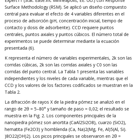
Expert11 (Stat. Ease.Inc Minneapolis, EE. UU.) con Response
Surface Methodology (RSM). Se aplicó un diseño compuesto
central para evaluar el efecto de 4 variables diferentes en el
proceso de adsorción (pH, concentración inicial, tiempo de
contacto y dosis de adsorbente). CCD requiere puntos
centrales, puntos axiales y puntos cúbicos. El número total de
experimentos se puede determinar mediante la ecuación
presentada (6).
K representa el número de variables experimentales, 2k son las
corridas cúbicas, 2k son las corridas axiales y C0 son las
corridas del punto central. La Tabla 1 presenta las variables
independientes y los niveles de cada variable, mientras que el
CCD y los valores de los factores codificados se muestran en la
Tabla 2.
La difracción de rayos X de la piedra pómez se analizó en el
rango de 2θ = 5–80° y tamaño de paso = 0,02; el resultado se
muestra en la Fig. 2. Los componentes principales de la
nanopiedra pómez son anortita (CaAl2Si2O8), cuarzo (SiO2),
hematita (Fe2O3) y hornblenda (Ca, Na)2(Mg, Fe, Al)5(Al, Si).
)8O22(OH)2). Los picos principales se observaron en 2θ =