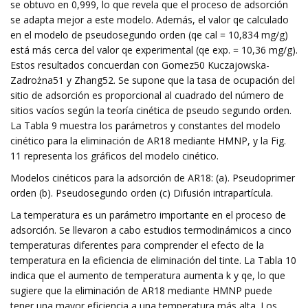
se obtuvo en 0,999, lo que revela que el proceso de adsorción
se adapta mejor a este modelo. Además, el valor qe calculado
en el modelo de pseudosegundo orden (qe cal = 10,834 mg/g)
está más cerca del valor qe experimental (qe exp. = 10,36 mg/g).
Estos resultados concuerdan con Gomez50 Kuczajowska-
Zadrożna51 y Zhang52. Se supone que la tasa de ocupación del
sitio de adsorción es proporcional al cuadrado del número de
sitios vacíos según la teoría cinética de pseudo segundo orden.
La Tabla 9 muestra los parámetros y constantes del modelo
cinético para la eliminación de AR18 mediante HMNP, y la Fig.
11 representa los gráficos del modelo cinético.
Modelos cinéticos para la adsorción de AR18: (a). Pseudoprimer
orden (b). Pseudosegundo orden (c) Difusión intrapartícula.
La temperatura es un parámetro importante en el proceso de
adsorción. Se llevaron a cabo estudios termodinámicos a cinco
temperaturas diferentes para comprender el efecto de la
temperatura en la eficiencia de eliminación del tinte. La Tabla 10
indica que el aumento de temperatura aumenta k y qe, lo que
sugiere que la eliminación de AR18 mediante HMNP puede
tener una mayor eficiencia a una temperatura más alta. Los