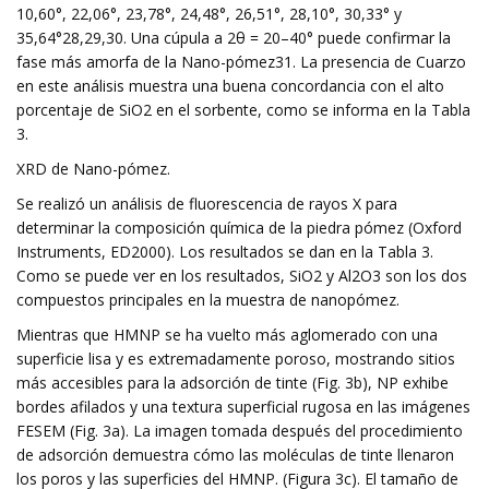
10,60°, 22,06°, 23,78°, 24,48°, 26,51°, 28,10°, 30,33° y
35,64°28,29,30. Una cúpula a 2θ = 20–40° puede confirmar la
fase más amorfa de la Nano-pómez31. La presencia de Cuarzo
en este análisis muestra una buena concordancia con el alto
porcentaje de SiO2 en el sorbente, como se informa en la Tabla
3.
XRD de Nano-pómez.
Se realizó un análisis de fluorescencia de rayos X para
determinar la composición química de la piedra pómez (Oxford
Instruments, ED2000). Los resultados se dan en la Tabla 3.
Como se puede ver en los resultados, SiO2 y Al2O3 son los dos
compuestos principales en la muestra de nanopómez.
Mientras que HMNP se ha vuelto más aglomerado con una
superficie lisa y es extremadamente poroso, mostrando sitios
más accesibles para la adsorción de tinte (Fig. 3b), NP exhibe
bordes afilados y una textura superficial rugosa en las imágenes
FESEM (Fig. 3a). La imagen tomada después del procedimiento
de adsorción demuestra cómo las moléculas de tinte llenaron
los poros y las superficies del HMNP. (Figura 3c). El tamaño de