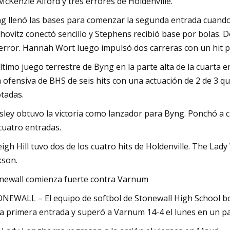
McKenzie Alford y tres errores de Holdenville.
g llenó las bases para comenzar la segunda entrada cuando 
hovitz conectó sencillo y Stephens recibió base por bolas.
error. Hannah Wort luego impulsó dos carreras con un hit pa
último juego terrestre de Byng en la parte alta de la cuarta e
 ofensiva de BHS de seis hits con una actuación de 2 de 3 qu
tadas.
sley obtuvo la victoria como lanzador para Byng. Ponchó a c
cuatro entradas.
eigh Hill tuvo dos de los cuatro hits de Holdenville. The La
kson.
newall comienza fuerte contra Varnum
NEWALL – El equipo de softbol de Stonewall High School borr
la primera entrada y superó a Varnum 14-4 el lunes en un p