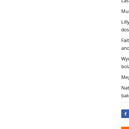
Las
Mur
Lil
dos
Fai
ano
Wyc
bol
Meg
Nat
bat