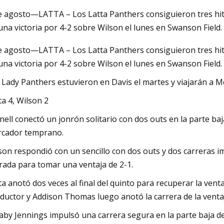
e agosto—LATTA – Los Latta Panthers consiguieron tres hits 
una victoria por 4-2 sobre Wilson el lunes en Swanson Field
023
May 26, 2023
e agosto—LATTA – Los Latta Panthers consiguieron tres hits 
Los avances en el t
una victoria por 4-2 sobre Wilson el lunes en Swanson Field.
recursos y mejoran l
 Lady Panthers estuvieron en Davis el martes y viajarán a Mc
ta 4, Wilson 2
nell conectó un jonrón solitario con dos outs en la parte ba
cador temprano.
son respondió con un sencillo con dos outs y dos carreras imp
rada para tomar una ventaja de 2-1.
ta anotó dos veces al final del quinto para recuperar la vent
ductor y Addison Thomas luego anotó la carrera de la venta
aby Jennings impulsó una carrera segura en la parte baja de l