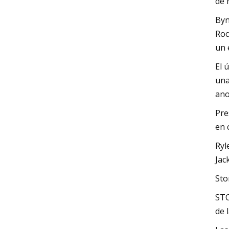
de 
Byn
Roc
un 
El 
una
ano
Pre
en 
Ryl
Jac
Sto
STO
de 