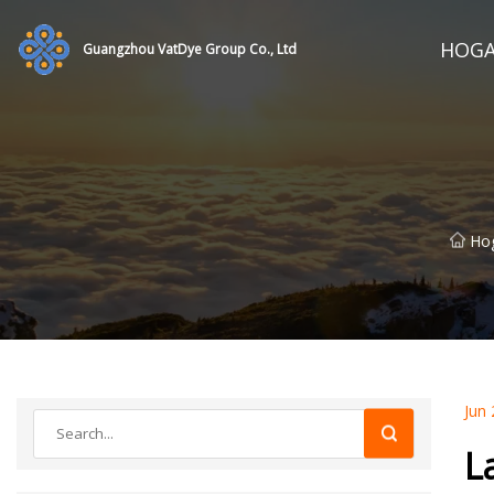
HOG
Guangzhou VatDye Group Co., Ltd
Ho
Jun 
L