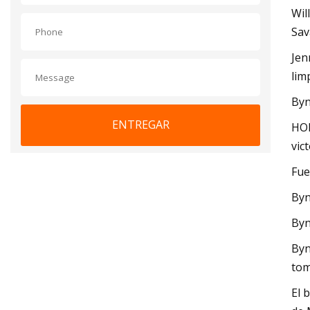
Wil
Sav
Jen
lim
Byn
ENTREGAR
HOL
vic
Fue
Byn
Byn
Byn
tom
El 