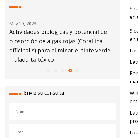
9 d
en 
May 29, 2023
May 30, 2
9 d
ar
Actividades biológicas y potencial de
Teñir
en 
biosorción de algas rojas (Corallina
officinalis) para eliminar el tinte verde
Las
malaquita tóxico
Lat
Par
mar
Envíe su consulta
Wil
ent
Lat
pro
Lar