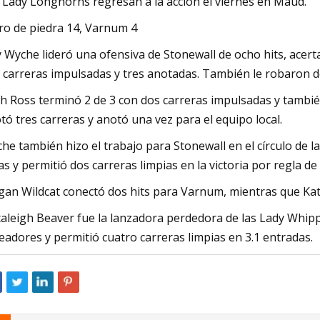
 Lady Longhorns regresan a la acción el viernes en Maud.
o de piedra 14, Varnum 4
ly Wyche lideró una ofensiva de Stonewall de ocho hits, acert
 carreras impulsadas y tres anotadas. También le robaron d
th Ross terminó 2 de 3 con dos carreras impulsadas y tambié
tó tres carreras y anotó una vez para el equipo local.
he también hizo el trabajo para Stonewall en el círculo de 
as y permitió dos carreras limpias en la victoria por regla d
an Wildcat conectó dos hits para Varnum, mientras que Kat
aleigh Beaver fue la lanzadora perdedora de las Lady Whippe
eadores y permitió cuatro carreras limpias en 3.1 entradas.