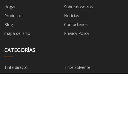
Hogar
Sobre nosotros
Productos
Noticias
Blog
Contáctenos
mapa del sitio
Privacy Policy
CATEGORÍAS
Tinte directo
Tinte solvente
Tinte de azufre
Tinte reactivo
Tinte catiónico
Tinte complejo metálico
Colorante disperso crudo
Tinte rojo tina
EMPRESA ASOCIADA