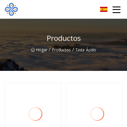
Guangzhou VatDye Group Co., Ltd
Productos
/
/
Hogar
Productos
Tinte Ácido