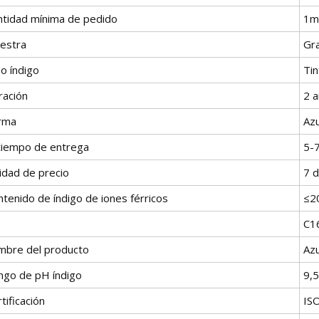
ntidad mínima de pedido
1m
estra
Gra
o índigo
Tin
ración
2 
rma
Azu
 tiempo de entrega
5-
idad de precio
7 d
tenido de índigo de iones férricos
≤2
C1
mbre del producto
Azu
ngo de pH índigo
9,
tificación
IS