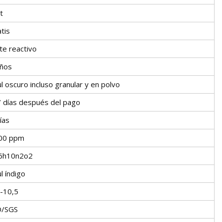
t
tis
te reactivo
años
l oscuro incluso granular y en polvo
7 días después del pago
ías
00 ppm
6h10n2o2
l índigo
5-10,5
O/SGS