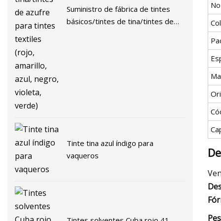
No
Suministro de fábrica de tintes
básicos/tintes de tina/tintes de
Co
azufre para tintes textiles (rojo,
Pa
amarillo, azul, negro, violeta,
verde)
Esp
Ma
Or
Có
Ca
Tinte tina azul índigo para
De
vaqueros
Ven
Des
Fór
Pes
Tintes solventes Cuba rojo 41