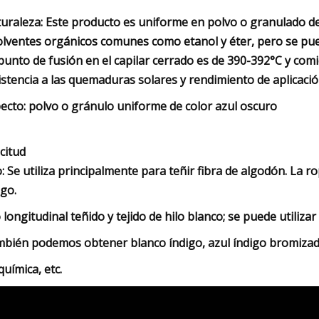
uraleza: Este producto es uniforme en polvo o granulado de
olventes orgánicos comunes como etanol y éter, pero se puede 
punto de fusión en el capilar cerrado es de 390-392°C y co
istencia a las quemaduras solares y rendimiento de aplicació
ecto: polvo o gránulo uniforme de color azul oscuro
icitud
: Se utiliza principalmente para teñir fibra de algodón. La 
igo.
o longitudinal teñido y tejido de hilo blanco; se puede utiliza
bién podemos obtener blanco índigo, azul índigo bromizado,
química, etc.