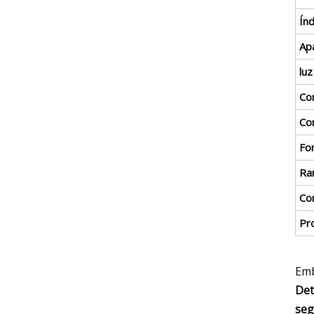
Índ
Apa
luz
Co
Co
Fo
Ra
Co
Pr
Emb
Det
seg