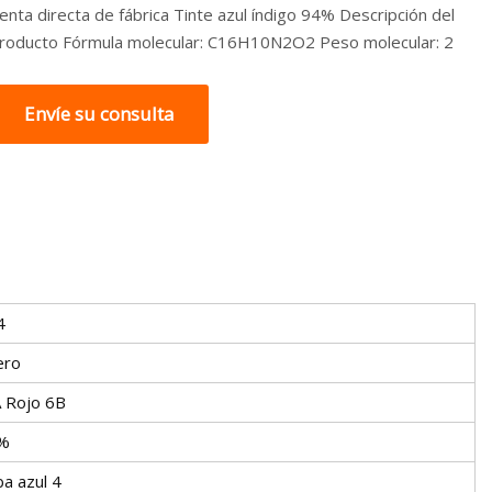
enta directa de fábrica Tinte azul índigo 94% Descripción del
roducto Fórmula molecular: C16H10N2O2 Peso molecular: 2
Envíe su consulta
4
ero
A Rojo 6B
%
a azul 4