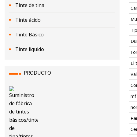
Tinte de tina
Ca
Mu
Tinte ácido
Tip
Tinte Básico
Du
Tinte liquido
Fo
El
PRODUCTO
Val
Con
mf
no
Ra
Cer