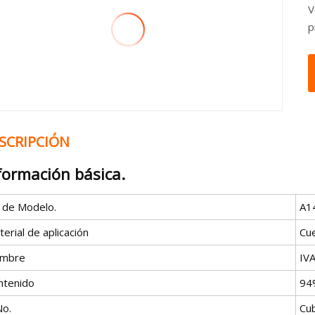
V
p
SCRIPCIÓN
formación básica.
º de Modelo.
A1
erial de aplicación
Cu
mbre
IV
ntenido
94
No.
Cub