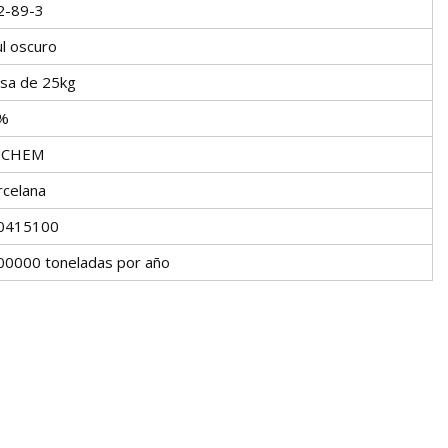
2-89-3
l oscuro
lsa de 25kg
%
CHEM
rcelana
0415100
00000 toneladas por año