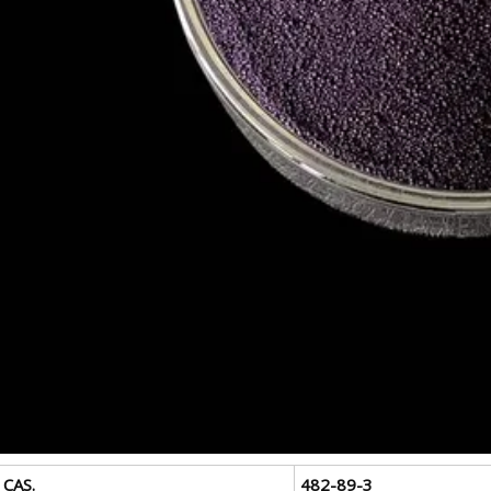
 CAS.
482-89-3