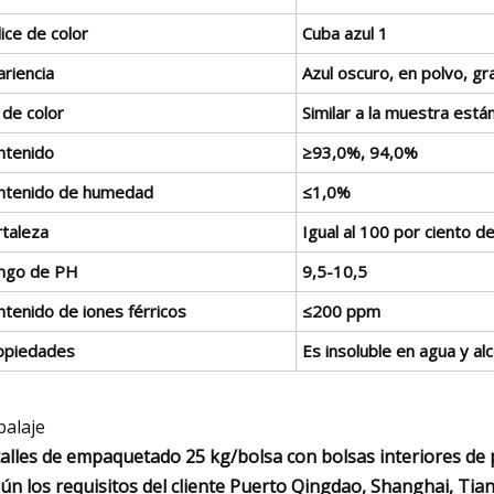
ice de color
Cuba azul 1
riencia
Azul oscuro, en polvo, gr
 de color
Similar a la muestra está
ntenido
≥93,0%, 94,0%
ntenido de humedad
≤1,0%
rtaleza
Igual al 100 por ciento d
ngo de PH
9,5-10,5
ntenido de iones férricos
≤200 ppm
opiedades
Es insoluble en agua y alco
alaje
alles de empaquetado 25 kg/bolsa con bolsas interiores de p
ún los requisitos del cliente Puerto Qingdao, Shanghai, Tian