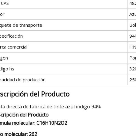
 CAS
48
lor
Azu
quete de transporte
Bo
ecificación
94
rca comercial
HN
igen
Po
digo hs
32
pacidad de producción
25
scripción del Producto
ta directa de fábrica de tinte azul índigo 94%
cripción del Producto
mula molecular: C16H10N2O2
o molecular: 262