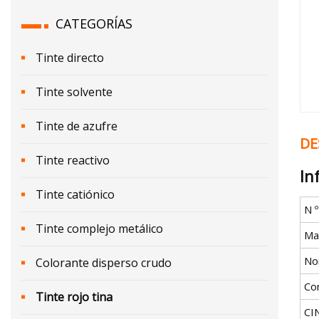
CATEGORÍAS
Tinte directo
Tinte solvente
Tinte de azufre
DE
Tinte reactivo
In
Tinte catiónico
N 
Tinte complejo metálico
Mat
No
Colorante disperso crudo
Co
Tinte rojo tina
CI