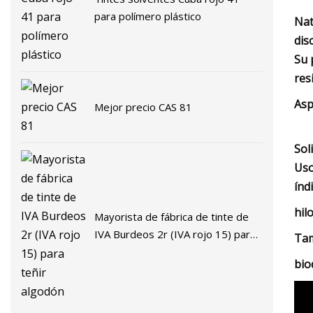
para polímero plástico
Nat
dis
Su 
res
Asp
Mejor precio CAS 81
Sol
Uso
índ
hil
Mayorista de fábrica de tinte de
IVA Burdeos 2r (IVA rojo 15) para
Tam
teñir algodón
bio